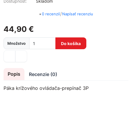
Dostupnosť:
Skladom
•
/
0 recenzií
Napísať recenziu
44,90 €
Množstvo
Do košíka
Popis
Recenzie (0)
Páka krížového ovládača-prepínač 3P