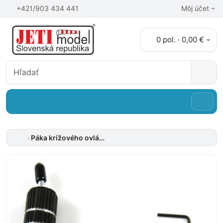
+421/903 434 441
Môj účet
0 pol. · 0,00 €
Páka krížového ovládača-prepínač 3P