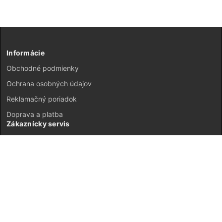
Informácie
Obchodné podmienky
Ochrana osobných údajov
Reklamačný poriadok
Doprava a platba
Zákaznícky servis
Kontakt
Vrátenie tovaru
GDPR
Mapa stránok
Môj účet
Registrácia