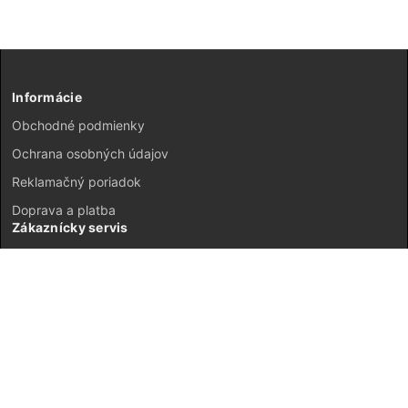
Informácie
Obchodné podmienky
Ochrana osobných údajov
Reklamačný poriadok
Doprava a platba
Zákaznícky servis
Kontakt
Vrátenie tovaru
GDPR
Mapa stránok
Môj účet
Registrácia