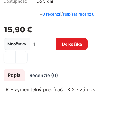
Dostupnosť:
Do 5 dní
•
/
0 recenzií
Napísať recenziu
15,90 €
Množstvo
Do košíka
Popis
Recenzie (0)
DC- vymenitelný prepínač TX 2 - zámok