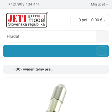
+421/903 434 441
Môj účet
0 pol. · 0,00 €
DC- vymenitelný prepínač TX 2 - zámok