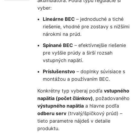
akumulátora. Podľa typu regulácie si
vyber:
Lineárne BEC
– jednoduché a tiché
riešenie, vhodné pre zostavy s nižšími
nárokmi na prúd.
Spínané BEC
– efektívnejšie riešenie
pre vyššie prúdy a širší rozsah
vstupných napätí.
Príslušenstvo
– doplnky súvisiace s
montážou a používaním BEC.
Konkrétny typ vyberaj podľa
vstupného
napätia (počet článkov)
, požadovaného
výstupného napätia
a hlavne podľa
odberu serv
(trvalý/špičkový prúd) –
tieto parametre nájdeš v detaile
produktu.