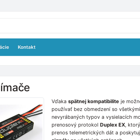
ácie
Kontakt
jímače
Vďaka
spätnej kompatibilite
je možné
používať bez obmedzení so všetkými
nevyrábaných typov a vysielacích m
prenosový protokol
Duplex EX
, ktor
prenos telemetrických dát a poskytu