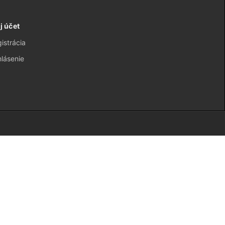
j účet
istrácia
hlásenie