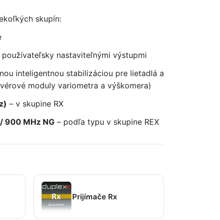
ekoľkých skupín:
e
 používateľsky nastaviteľnými výstupmi
ou inteligentnou stabilizáciou pre lietadlá a
ftvérové moduly variometra a výškomera)
z)
– v skupine RX
z / 900 MHz NG
– podľa typu v skupine REX
Prijímače Rx