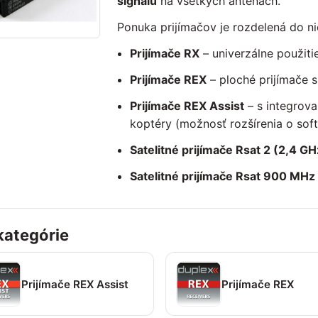
signálu
na všetkých anténach.
Ponuka prijímačov je rozdelená do ni
Prijímače RX
– univerzálne použiti
Prijímače REX
– ploché prijímače s
Prijímače REX Assist
– s integrovan
koptéry (možnosť rozšírenia o so
Satelitné prijímače Rsat 2 (2,4 GH
Satelitné prijímače Rsat 900 MH
ategórie
Prijímače REX Assist
Prijímače REX