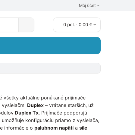
Môj účet
0 pol. · 0,00 €
 všetky aktuálne ponúkané prijímače
 vysielačmi
Duplex
– vrátane starších, už
odulov
Duplex Tx
. Prijímače podporujú
ý umožňuje konfiguráciu priamo z vysielača,
je informácie o
palubnom napätí
a
sile