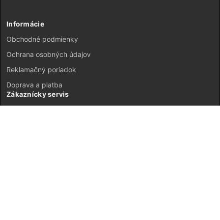
Informácie
Obchodné podmienky
Ochrana osobných údajov
Reklamačný poriadok
Doprava a platba
Zákaznícky servis
Kontakt
Vrátenie tovaru
GDPR
Mapa stránok
Môj účet
Registrácia
Prihlásenie