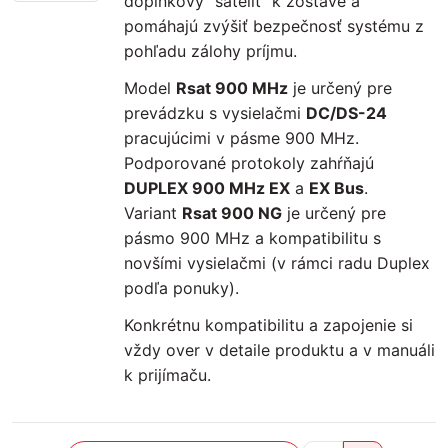
doplnkový “satelit” k zostave a
pomáhajú zvýšiť bezpečnosť systému z
pohľadu zálohy príjmu.
Model
Rsat 900 MHz
je určený pre
prevádzku s vysielačmi
DC/DS-24
pracujúcimi v pásme 900 MHz.
Podporované protokoly zahŕňajú
DUPLEX 900 MHz EX
a
EX Bus
.
Variant
Rsat 900 NG
je určený pre
pásmo 900 MHz a kompatibilitu s
novšími vysielačmi (v rámci radu Duplex
podľa ponuky).
Konkrétnu kompatibilitu a zapojenie si
vždy over v detaile produktu a v manuáli
k prijímaču.