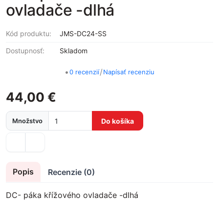
ovladače -dlhá
Kód produktu:
JMS-DC24-SS
Dostupnosť:
Skladom
•
/
0 recenzií
Napísať recenziu
44,00 €
Množstvo
Do košíka
Popis
Recenzie (0)
DC- páka křížového ovladače -dlhá