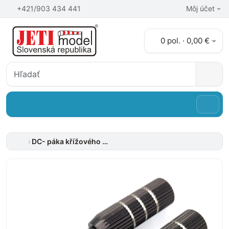
+421/903 434 441
Môj účet
0 pol. · 0,00 €
DC- páka křížového ovladače -dlhá