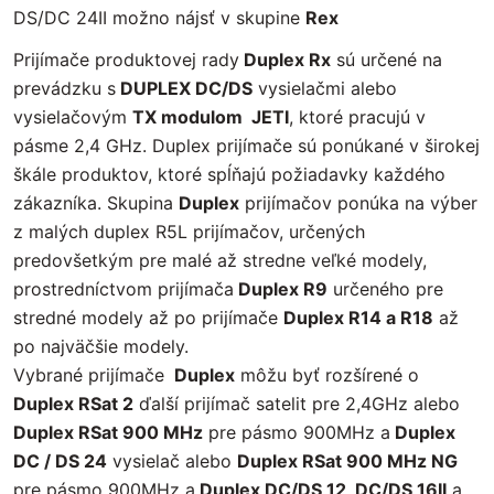
DS/DC 24II možno nájsť v skupine
Rex
Prijímače produktovej rady
Duplex Rx
sú určené na
prevádzku s
DUPLEX DC/DS
vysielačmi alebo
vysielačovým
TX modulom JETI
, ktoré pracujú v
pásme 2,4 GHz. Duplex prijímače sú ponúkané v širokej
škále produktov, ktoré spĺňajú požiadavky každého
zákazníka. Skupina
Duplex
prijímačov ponúka na výber
z malých duplex R5L prijímačov, určených
predovšetkým pre malé až stredne veľké modely,
prostredníctvom prijímača
Duplex R9
určeného pre
stredné modely až po prijímače
Duplex R14 a R18
až
po najväčšie modely.
Vybrané prijímače
Duplex
môžu byť rozšírené o
Duplex RSat 2
ďalší prijímač satelit pre 2,4GHz alebo
Duplex RSat 900 MHz
pre pásmo 900MHz a
Duplex
DC / DS 24
vysielač alebo
Duplex RSat 900 MHz NG
pre pásmo 900MHz a
Duplex DC/DS 12, DC/DS 16II
a