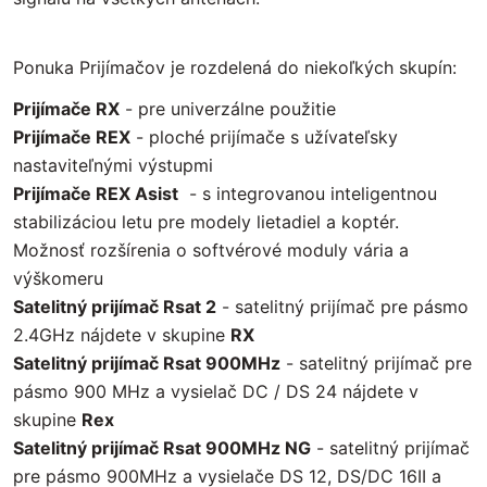
Ponuka Prijímačov je rozdelená do niekoľkých skupín:
Prijímače RX
- pre univerzálne použitie
Prijímače REX
- ploché prijímače s užívateľsky
nastaviteľnými výstupmi
Prijímače REX Asist
- s integrovanou inteligentnou
stabilizáciou letu pre modely lietadiel a koptér.
Možnosť rozšírenia o softvérové moduly vária a
výškomeru
Satelitný prijímač Rsat 2
- satelitný prijímač pre pásmo
2.4GHz nájdete v skupine
RX
Satelitný prijímač Rsat 900MHz
- satelitný prijímač pre
pásmo 900 MHz a vysielač DC / DS 24 nájdete v
skupine
Rex
Satelitný prijímač Rsat 900MHz NG
- satelitný prijímač
pre pásmo 900MHz a vysielače DS 12, DS/DC 16II a