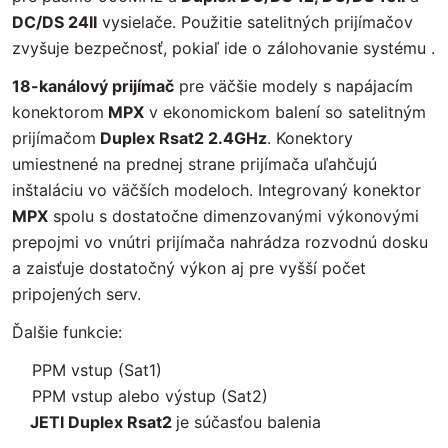
DC/DS 24II
vysielače. Použitie satelitných prijímačov
zvyšuje bezpečnosť, pokiaľ ide o zálohovanie systému .
18-kanálový prijímač
pre väčšie modely s napájacím
konektorom
MPX
v ekonomickom balení so satelitným
prijímačom
Duplex Rsat2 2.4GHz
. Konektory
umiestnené na prednej strane prijímača uľahčujú
inštaláciu vo väčších modeloch. Integrovaný konektor
MPX
spolu s dostatočne dimenzovanými výkonovými
prepojmi vo vnútri prijímača nahrádza rozvodnú dosku
a zaisťuje dostatočný výkon aj pre vyšší počet
pripojených serv.
Ďalšie funkcie:
PPM vstup (Sat1)
PPM vstup alebo výstup (Sat2)
JETI Duplex Rsat2
je súčasťou balenia