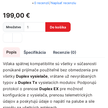
•
/
0 recenzií
Napísať recenziu
199,00 €
Množstvo
Do košíka
Popis
Špecifikácia
Recenzie (0)
Vďaka spätnej kompatibilite sú všetky v súčasnosti
ponúkané prijímače použiteľné bez obmedzenia pre
všetky
Duplex vysielače
, vrátane už nevyrábaných
typov a
Duplex Tx
vysielacích modulov. Podporujú
protokol o prenose
Duplex EX
pre možnosť
konfigurácie z vysielača, prenosu telemetrických
údajov a poskytujú údaje o napätí na palube a sile
signálu na všetkých anténach.