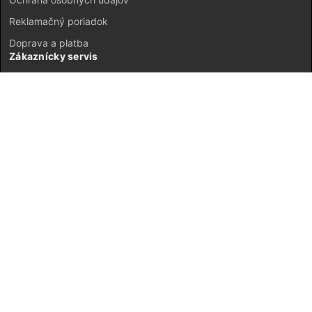
Reklamačný poriadok
Doprava a platba
Zákaznícky servis
Kontakt
Vrátenie tovaru
GDPR
Mapa stránok
Môj účet
Registrácia
Prihlásenie
JETI model Slovensko © 2026 ·
Neplatiteľ DPH