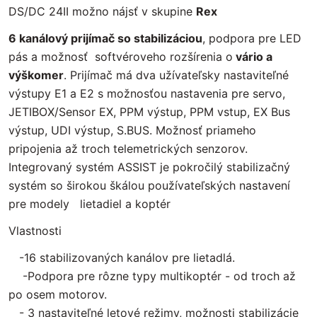
DS/DC 24II možno nájsť v skupine
Rex
6 kanálový prijímač so stabilizáciou
, podpora pre LED
pás a možnosť softvéroveho rozšírenia o
vário a
výškomer
. Prijímač má dva užívateľsky nastaviteľné
výstupy E1 a E2 s možnosťou nastavenia pre servo,
JETIBOX/Sensor EX, PPM výstup, PPM vstup, EX Bus
výstup, UDI výstup, S.BUS. Možnosť priameho
pripojenia až troch telemetrických senzorov.
Integrovaný systém ASSIST je pokročilý stabilizačný
systém so širokou škálou používateľských nastavení
pre modely lietadiel a koptér
Vlastnosti
-16 stabilizovaných kanálov pre lietadlá.
-Podpora pre rôzne typy multikoptér - od troch až
po osem motorov.
- 3 nastaviteľné letové režimy, možnosti stabilizácie