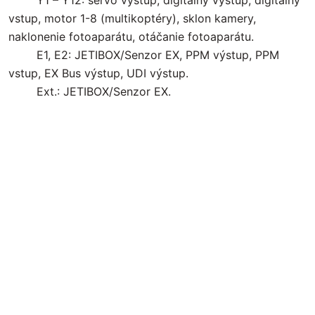
Y1 – Y12: servo výstup, digitálny výstup, digitálny
vstup, motor 1-8 (multikoptéry), sklon kamery,
naklonenie fotoaparátu, otáčanie fotoaparátu.
E1, E2: JETIBOX/Senzor EX, PPM výstup, PPM
vstup, EX Bus výstup, UDI výstup.
Ext.: JETIBOX/Senzor EX.