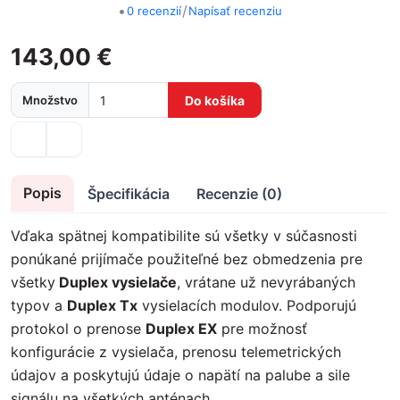
•
/
0 recenzií
Napísať recenziu
143,00 €
Množstvo
Do košíka
Popis
Špecifikácia
Recenzie (0)
Vďaka spätnej kompatibilite sú všetky v súčasnosti
ponúkané prijímače použiteľné bez obmedzenia pre
všetky
Duplex vysielače
, vrátane už nevyrábaných
typov a
Duplex Tx
vysielacích modulov. Podporujú
protokol o prenose
Duplex EX
pre možnosť
konfigurácie z vysielača, prenosu telemetrických
údajov a poskytujú údaje o napätí na palube a sile
signálu na všetkých anténach.