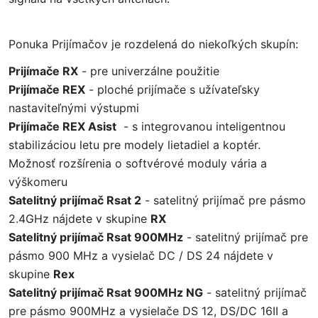
Ponuka Prijímačov je rozdelená do niekoľkých skupín:
Prijímače RX
- pre univerzálne použitie
Prijímače REX
- ploché prijímače s užívateľsky
nastaviteľnými výstupmi
Prijímače REX Asist
- s integrovanou inteligentnou
stabilizáciou letu pre modely lietadiel a koptér.
Možnosť rozšírenia o softvérové moduly vária a
výškomeru
Satelitný prijímač Rsat 2
- satelitný prijímač pre pásmo
2.4GHz nájdete v skupine
RX
Satelitný prijímač Rsat 900MHz
- satelitný prijímač pre
pásmo 900 MHz a vysielač DC / DS 24 nájdete v
skupine
Rex
Satelitný prijímač Rsat 900MHz NG
- satelitný prijímač
pre pásmo 900MHz a vysielače DS 12, DS/DC 16II a