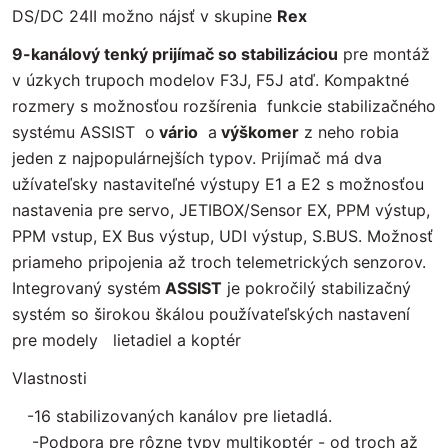
DS/DC 24II možno nájsť v skupine
Rex
9-kanálový tenký prijímač so stabilizáciou
pre montáž
v úzkych trupoch modelov F3J, F5J atď. Kompaktné
rozmery s možnosťou rozšírenia funkcie stabilizačného
systému ASSIST o
vário
a
výškomer
z neho robia
jeden z najpopulárnejších typov. Prijímač má dva
užívateľsky nastaviteľné výstupy E1 a E2 s možnosťou
nastavenia pre servo, JETIBOX/Sensor EX, PPM výstup,
PPM vstup, EX Bus výstup, UDI výstup, S.BUS. Možnosť
priameho pripojenia až troch telemetrických senzorov.
Integrovaný systém
ASSIST
je pokročilý stabilizačný
systém so širokou škálou používateľských nastavení
pre modely lietadiel a koptér
Vlastnosti
-16 stabilizovaných kanálov pre lietadlá.
-Podpora pre rôzne typy multikoptér - od troch až