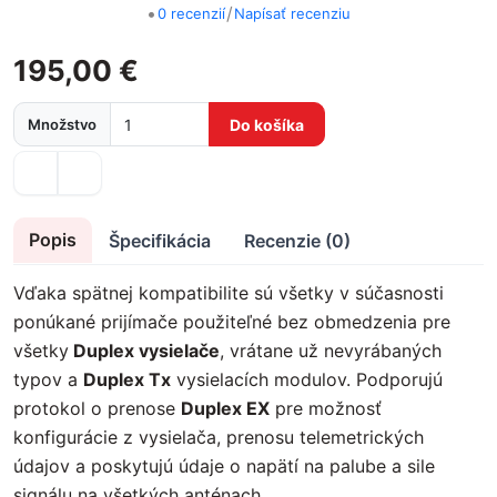
•
/
0 recenzií
Napísať recenziu
195,00 €
Množstvo
Do košíka
Popis
Špecifikácia
Recenzie (0)
Vďaka spätnej kompatibilite sú všetky v súčasnosti
ponúkané prijímače použiteľné bez obmedzenia pre
všetky
Duplex vysielače
, vrátane už nevyrábaných
typov a
Duplex Tx
vysielacích modulov. Podporujú
protokol o prenose
Duplex EX
pre možnosť
konfigurácie z vysielača, prenosu telemetrických
údajov a poskytujú údaje o napätí na palube a sile
signálu na všetkých anténach.