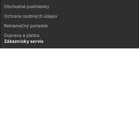
Obchodné podmienky
Ochrana osobných údajov
Reklamačný poriadok
Doprava a platba
Zákaznícky servis
Kontakt
Vrátenie tovaru
GDPR
Mapa stránok
Môj účet
Registrácia
Prihlásenie
JETI model Slovensko © 2026 ·
Neplatiteľ DPH