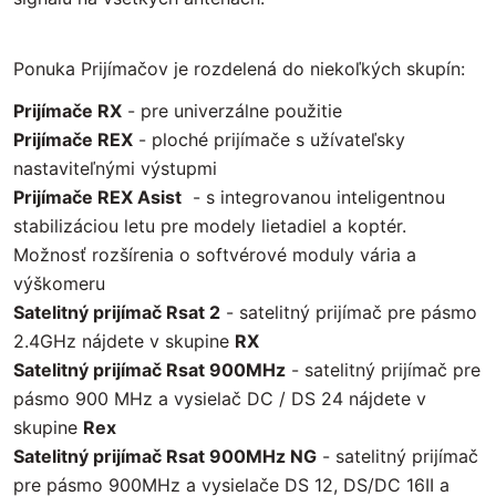
Ponuka Prijímačov je rozdelená do niekoľkých skupín:
Prijímače RX
- pre univerzálne použitie
Prijímače REX
- ploché prijímače s užívateľsky
nastaviteľnými výstupmi
Prijímače REX Asist
- s integrovanou inteligentnou
stabilizáciou letu pre modely lietadiel a koptér.
Možnosť rozšírenia o softvérové moduly vária a
výškomeru
Satelitný prijímač Rsat 2
- satelitný prijímač pre pásmo
2.4GHz nájdete v skupine
RX
Satelitný prijímač Rsat 900MHz
- satelitný prijímač pre
pásmo 900 MHz a vysielač DC / DS 24 nájdete v
skupine
Rex
Satelitný prijímač Rsat 900MHz NG
- satelitný prijímač
pre pásmo 900MHz a vysielače DS 12, DS/DC 16II a