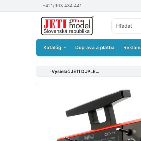
+421/903 434 441
Katalóg
Doprava a platba
Reklam
Vysielač JETI DUPLEX DC-14 II – červený (Rev.2)