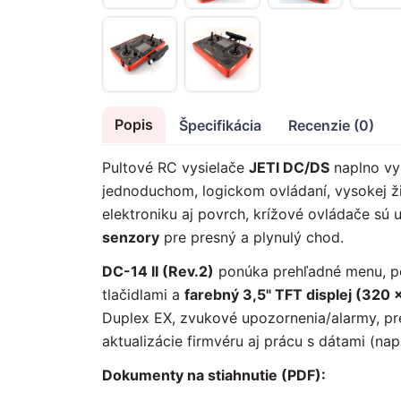
Popis
Špecifikácia
Recenzie (0)
Pultové RC vysielače
JETI DC/DS
naplno vy
jednoduchom, logickom ovládaní, vysokej ži
elektroniku aj povrch, krížové ovládače sú 
senzory
pre presný a plynulý chod.
DC-14 II (Rev.2)
ponúka prehľadné menu, p
tlačidlami a
farebný 3,5" TFT displej (320 
Duplex EX, zvukové upozornenia/alarmy, pr
aktualizácie firmvéru aj prácu s dátami (napr
Dokumenty na stiahnutie (PDF):