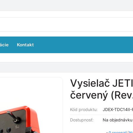
ácie
Kontakt
Vysielač JET
červený (Rev
Kód produktu:
JDEX-TDC14II-
Dostupnosť:
Na objednávku
•
/
0 recenzií
N