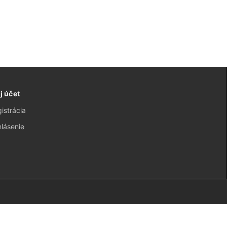
j účet
istrácia
hlásenie