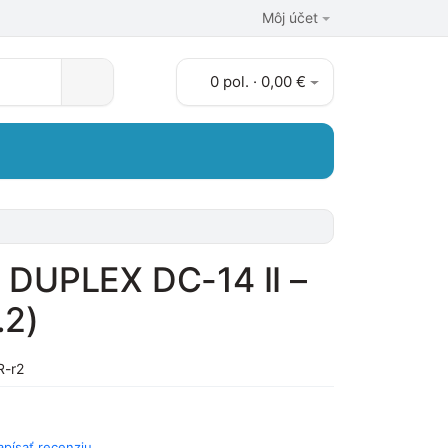
Môj účet
0 pol. · 0,00 €
I DUPLEX DC-14 II –
.2)
R-r2
apísať recenziu