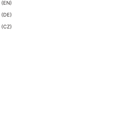
 (EN)
 (DE)
 (CZ)