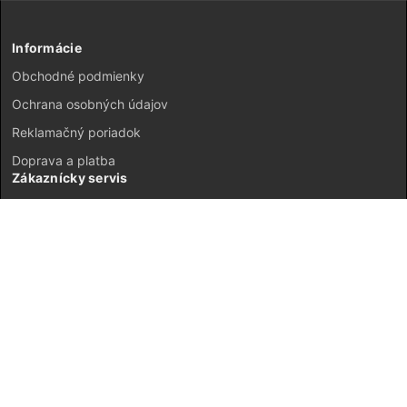
Informácie
Obchodné podmienky
Ochrana osobných údajov
Reklamačný poriadok
Doprava a platba
Zákaznícky servis
Kontakt
Vrátenie tovaru
GDPR
Mapa stránok
Môj účet
Registrácia
Prihlásenie