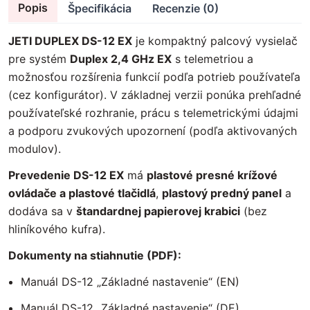
Popis
Špecifikácia
Recenzie (0)
JETI DUPLEX DS-12 EX
je kompaktný palcový vysielač
pre systém
Duplex 2,4 GHz EX
s telemetriou a
možnosťou rozšírenia funkcií podľa potrieb používateľa
(cez konfigurátor). V základnej verzii ponúka prehľadné
používateľské rozhranie, prácu s telemetrickými údajmi
a podporu zvukových upozornení (podľa aktivovaných
modulov).
Prevedenie DS-12 EX
má
plastové presné krížové
ovládače a plastové tlačidlá
,
plastový predný panel
a
dodáva sa v
štandardnej papierovej krabici
(bez
hliníkového kufra).
Dokumenty na stiahnutie (PDF):
Manuál DS-12 „Základné nastavenie“ (EN)
Manuál DS-12 „Základné nastavenie“ (DE)