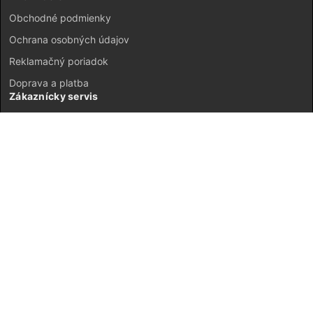
Obchodné podmienky
Ochrana osobných údajov
Reklamačný poriadok
Doprava a platba
Zákaznícky servis
Kontakt
Vrátenie tovaru
GDPR
Mapa stránok
Môj účet
Registrácia
Prihlásenie
JETI model Slovensko © 2026 ·
Neplatiteľ DPH