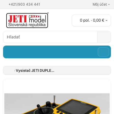
+421/903 434 441
Môj účet
0 pol. · 0,00 €
Vysielač JETI DUPLEX DS-12 EX Multimod – žltý