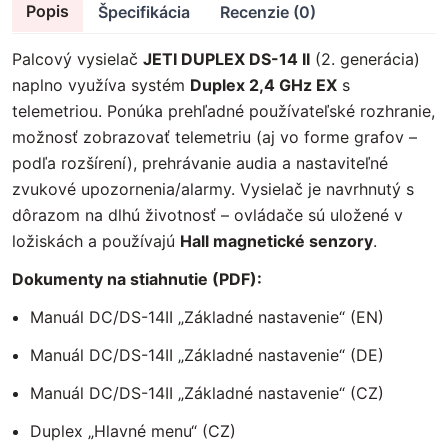
Popis
Špecifikácia
Recenzie (0)
Palcový vysielač
JETI DUPLEX DS-14 II
(2. generácia)
naplno využíva systém
Duplex 2,4 GHz EX
s
telemetriou. Ponúka prehľadné používateľské rozhranie,
možnosť zobrazovať telemetriu (aj vo forme grafov –
podľa rozšírení), prehrávanie audia a nastaviteľné
zvukové upozornenia/alarmy. Vysielač je navrhnutý s
dôrazom na dlhú životnosť – ovládače sú uložené v
ložiskách a používajú
Hall magnetické senzory
.
Dokumenty na stiahnutie (PDF):
Manuál DC/DS-14II „Základné nastavenie“ (EN)
Manuál DC/DS-14II „Základné nastavenie“ (DE)
Manuál DC/DS-14II „Základné nastavenie“ (CZ)
Duplex „Hlavné menu“ (CZ)