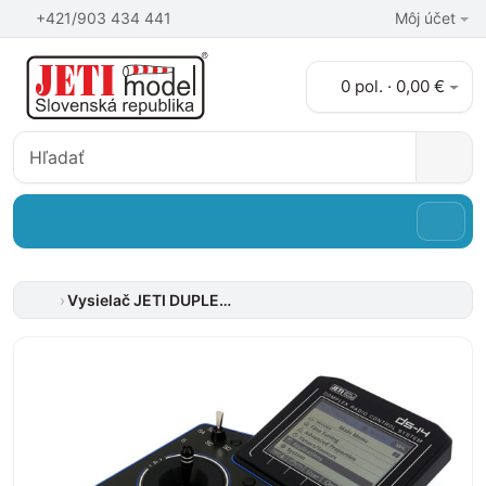
+421/903 434 441
Môj účet
0 pol. · 0,00 €
Vysielač JETI DUPLEX DS-14 II – modrý