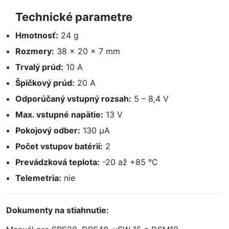
Technické parametre
Hmotnosť:
24 g
Rozmery:
38 × 20 × 7 mm
Trvalý prúd:
10 A
Špičkový prúd:
20 A
Odporúčaný vstupný rozsah:
5 – 8,4 V
Max. vstupné napätie:
13 V
Pokojový odber:
130 µA
Počet vstupov batérií:
2
Prevádzková teplota:
-20 až +85 °C
Telemetria:
nie
Dokumenty na stiahnutie: