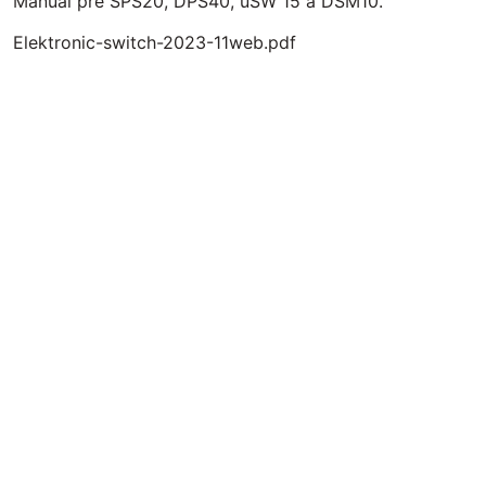
Manuál pre SPS20, DPS40, uSW 15 a DSM10.
Elektronic-switch-2023-11web.pdf