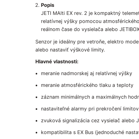
Popis
JETI MAlti EX rev. 2 je kompaktný telem
relatívnej výšky pomocou atmosférickéh
reálnom čase do vysielača alebo JETIBO
Senzor je ideálny pre vetroňe, elektro model
alebo nastaviť výškové limity.
Hlavné vlastnosti:
meranie nadmorskej aj relatívnej výšky
meranie atmosférického tlaku a teploty
záznam minimálnych a maximálnych hod
nastaviteľné alarmy pri prekročení limitov
zvuková signalizácia cez vysielač alebo
kompatibilita s EX Bus (jednoduché nast