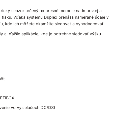
etrický senzor určený na presné meranie nadmorskej a
o tlaku. Vďaka systému Duplex prenáša namerané údaje v
Xu, kde ich môžete okamžite sledovať a vyhodnocovať.
y aj ďalšie aplikácie, kde je potrebné sledovať výšku
nôt
 JETIBOX
avenie vo vysielačoch DC/DS)