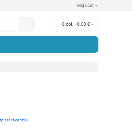
Môj účet
0 pol. · 0,00 €
apísať recenziu