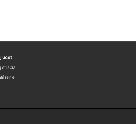
j účet
istrácia
hlásenie