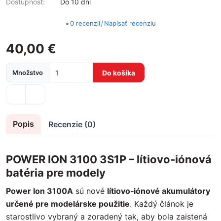
Dostupnosť:
Do 10 dní
•
/
0 recenzií
Napísať recenziu
40,00 €
Množstvo
Do košíka
Popis
Recenzie (0)
POWER ION 3100 3S1P
– lítiovo‑iónová
batéria pre modely
Power Ion 3100A
sú nové
lítiovo‑iónové akumulátory
určené pre modelárske použitie
. Každý článok je
starostlivo vybraný a zoradený tak, aby bola zaistená