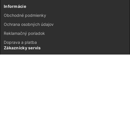
Informácie
Obchodné podmienky
Ochrana osobných údajov
Reklamačný poriadok
Doprava a platba
Zákaznícky servis
Kontakt
Vrátenie tovaru
GDPR
Mapa stránok
Môj účet
Registrácia
Prihlásenie
JETI model Slovensko © 2026 ·
Neplatiteľ DPH