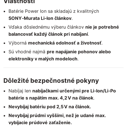
Vlastnosti
Batérie Power Ion sa skladajú z kvalitných
SONY‑Murata Li‑Ion článkov
.
Vďaka dôslednému výberu článkov
nie je potrebné
balancovať každý článok pri nabíjaní
.
Výborná
mechanická odolnosť a životnosť
.
Sú vhodné najmä
pre napájanie pohonov alebo
elektroniky v malých modeloch
.
Dôležité bezpečnostné pokyny
Nabíjaj len
nabíjačkami určenými pre Li‑Ion/Li‑Po
batérie s napätím max. 4,2 V na článok
.
Nevybíjaj batériu pod 2,5 V na článok.
Nevybíjaj prúdmi vyššími, než je udané max.
vybíjacie prúdové zaťaženie.