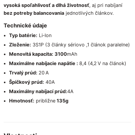
vysoká spoľahlivosť a dlhá životnosť
, aj pri nabíjaní
bez potreby balancovania
jednotlivých článkov.
Technické údaje
Typ batérie:
Li‑Ion
Zloženie:
3S1P (3 články sériovo ,1 článok paralelne)
Menovitá kapacita: 3100
mAh
Maximálne nabíjacie napätie :
8,4 (4,2 V na článok)
Trvalý prúd:
20 A
Špičkový prúd:
40A
Maximálny nabíjací prúd:
4A
Hmotnosť:
približne
135g