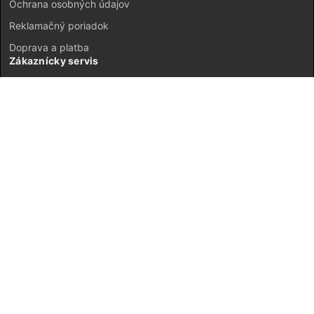
Ochrana osobných údajov
Reklamačný poriadok
Doprava a platba
Zákaznícky servis
Kontakt
Vrátenie tovaru
GDPR
Mapa stránok
Môj účet
Registrácia
Prihlásenie
JETI model Slovensko © 2026 ·
Neplatiteľ DPH