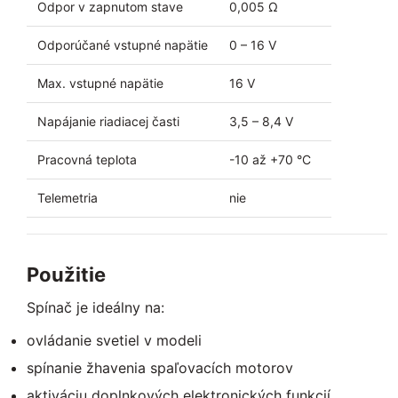
Odpor v zapnutom stave
0,005 Ω
Odporúčané vstupné napätie
0 – 16 V
Max. vstupné napätie
16 V
Napájanie riadiacej časti
3,5 – 8,4 V
Pracovná teplota
-10 až +70 °C
Telemetria
nie
Použitie
Spínač je ideálny na:
ovládanie svetiel v modeli
spínanie žhavenia spaľovacích motorov
aktiváciu doplnkových elektronických funkcií