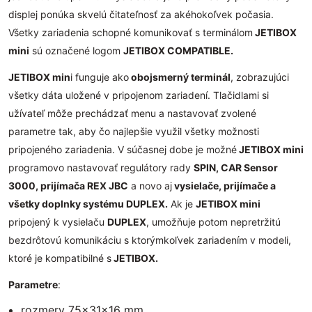
displej ponúka skvelú čitateľnosť za akéhokoľvek počasia.
Všetky zariadenia schopné komunikovať s terminálom
JETIBOX
mini
sú označené logom
JETIBOX COMPATIBLE.
JETIBOX min
i funguje ako
obojsmerný terminál
, zobrazujúci
všetky dáta uložené v pripojenom zariadení. Tlačidlami si
užívateľ môže prechádzať menu a nastavovať zvolené
parametre tak, aby čo najlepšie využil všetky možnosti
pripojeného zariadenia. V súčasnej dobe je možné
JETIBOX mini
programovo nastavovať regulátory rady
SPIN, CAR Sensor
3000, prijímača REX JBC
a novo aj
vysielače, prijímače a
všetky doplnky systému DUPLEX.
Ak je
JETIBOX mini
pripojený k vysielaču
DUPLEX
, umožňuje potom nepretržitú
bezdrôtovú komunikáciu s ktorýmkoľvek zariadením v modeli,
ktoré je kompatibilné s
JETIBOX.
Parametre
:
rozmery 75x31x16 mm