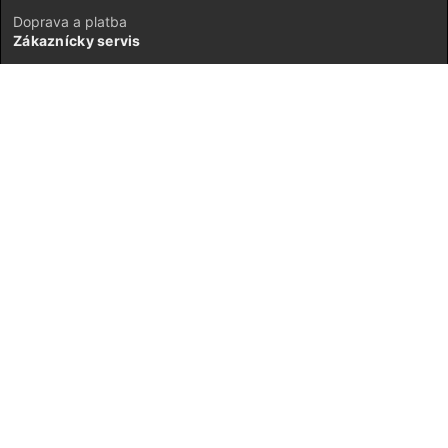
Doprava a platba
Zákaznícky servis
Kontakt
Vrátenie tovaru
GDPR
Mapa stránok
Môj účet
Registrácia
Prihlásenie
JETI model Slovensko © 2026 ·
Neplatiteľ DPH