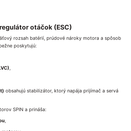
 regulátor otáčok (ESC)
apäťový rozsah batérií, prúdové nároky motora a spôsob
 bežne poskytujú:
LVC)
,
t)
obsahujú stabilizátor, ktorý napája prijímač a servá
orov SPIN a prináša:
ou
,