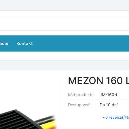
ácie
Kontakt
MEZON 160 L
Kód produktu:
JM-160-L
Dostupnosť:
Do 10 dní
•
/
0 recenzií
N