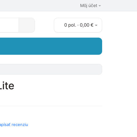
Môj účet
0 pol. · 0,00 €
ite
apísať recenziu