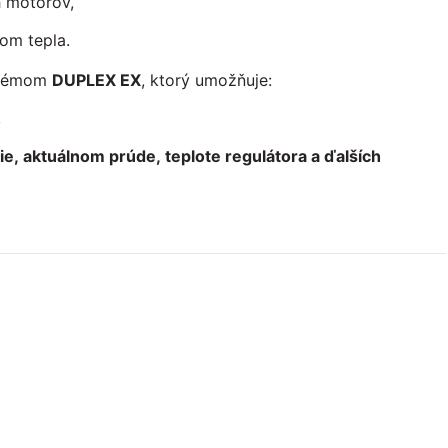
 motorov,
om tepla.
ystémom
DUPLEX EX
, ktorý umožňuje:
,
e, aktuálnom prúde, teplote regulátora a ďalších