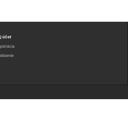
j účet
istrácia
hlásenie