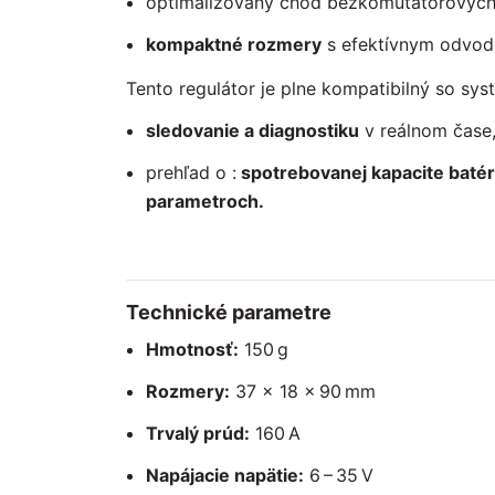
optimalizovaný chod bezkomutátorových
kompaktné rozmery
s efektívnym odvod
Tento regulátor je plne kompatibilný so s
sledovanie a diagnostiku
v reálnom čase
prehľad o :
spotrebovanej kapacite batéri
parametroch.
Technické parametre
Hmotnosť:
150 g
Rozmery:
37 × 18 × 90 mm
Trvalý prúd:
160 A
Napájacie napätie:
6 – 35 V