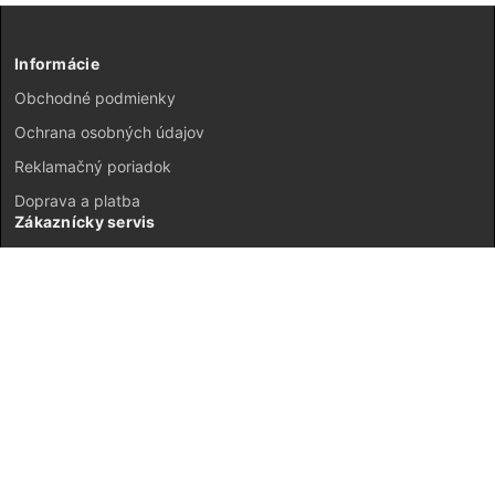
Informácie
Obchodné podmienky
Ochrana osobných údajov
Reklamačný poriadok
Doprava a platba
Zákaznícky servis
Kontakt
Vrátenie tovaru
GDPR
Mapa stránok
Môj účet
Registrácia
Prihlásenie