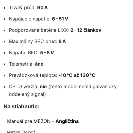
Trvalý prúd:
90 A
Napájacie napätie:
6 – 51 V
Podporované batérie LiXX:
2 – 12 článkov
Maximálny BEC prúd:
8 A
Napätie BEC:
5 – 8 V
Telemetria:
áno
Prevádzková teplota:
‑10 °C až 130 °C
OPTO verzia:
nie
(tento model nemá galvanicky
oddelený signál)
Na stiahnutie:
Manuál pre MEZON
- Angličtina
Mezon EN.pdf