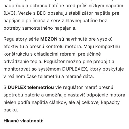
nadprúdu a ochranu batérie pred príliš nízkym napätím
(LVC). Verzie s BEC obsahujú stabilizátor napätia pre
napájanie prijímača a serv z hlavnej batérie bez
potreby samostatného napájania.
Regulátory série
MEZON
sú navrhnuté pre vysokú
efektivitu a presnú kontrolu motora. Majú kompaktnú
konštrukciu s chladiacimi rebrami pre účinné
odvádzanie tepla. Regulátor možno plne prepojiť a
monitorovať so systémom DUPLEX EX, ktorý poskytuje
v reálnom čase telemetriu a merané dáta.
S
DUPLEX telemetriou
vie regulátor merať presnú
spotrebu batérie a umožňuje nastaviť odpojenie motora
nielen podľa napätia článkov, ale aj celkovej kapacity
packu.
Hlavné vlastnosti: