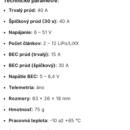
Technické parametre:
Trvalý prúd:
40 A
Špičkový prúd (30 s):
40 A
Napájanie:
6 – 51 V
Počet článkov:
2 – 12 LiPo/LiXX
BEC prúd (trvalý):
15 A
BEC prúd (špičkový):
30 A
Napätie BEC:
5 – 8,4 V
Telemetria:
áno
Rozmery:
83 × 26 × 18 mm
Hmotnosť:
75 g
Pracovná teplota:
-10 až +85 °C