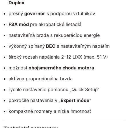
Duplex
presný
governor
s podporou vrtuľníkov
F3A mód
pre akrobatické lietadlá
nastaviteľná brzda s rekuperáciou energie
výkonný spínaný
BEC
s nastaviteľným napätím
široký rozsah napájania 2–12 LiXX (max. 51 V)
možnosť
obojsmerného chodu motora
aktívna proporcionálna brzda
rýchle nastavenie pomocou „Quick Setup“
pokročilé nastavenia v „
Expert móde
“
kompaktné rozmery a nízka hmotnosť