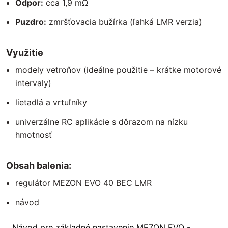
Odpor:
cca 1,9 mΩ
Puzdro:
zmršťovacia bužírka (ľahká LMR verzia)
Využitie
modely vetroňov (ideálne použitie – krátke motorové
intervaly)
lietadlá a vrtuľníky
univerzálne RC aplikácie s dôrazom na nízku
hmotnosť
Obsah balenia:
regulátor MEZON EVO 40 BEC LMR
návod
Návod pre základné nastavenie MEZON EVO -