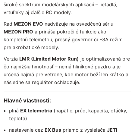
široké spektrum modelárskych aplikácií – lietadlá,
vrtuľníky aj ďalšie RC modely.
Rad
MEZON EVO
nadväzuje na osvedčenú sériu
MEZON PRO
a prináša pokročilé funkcie ako
kompletnú telemetriu, presný governor či F3A režim
pre akrobatické modely.
Verzia
LMR (Limited Motor Run)
je optimalizovaná pre
čo najnižšiu hmotnosť – nemá hliníkové puzdro a je
určená najmä pre vetrone, kde motor beží len krátko a
následne sa regulátor ochladzuje.
Hlavné vlastnosti:
plná
EX telemetria
(napätie, prúd, kapacita, otáčky,
teplota)
nastavenie cez
EX Bus
priamo z vysielača
JETI