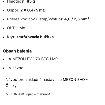
Hmotnosť:
85 g
Odpor:
2 × 0,475 mΩ
Prierez vodičov (vstup/výstup):
4,0 / 2,5 mm²
OPTO:
nie
Kryt:
zmršťovacia bužírka
Obsah balenia
1× MEZON EVO 70 BEC LMR
1× návod
Návod pre základné nastavenie MEZON EVO -
Česky
MEZON-EVO-quick-manual-CZ