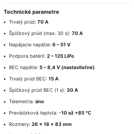
Technické parametre
Trvalý prúd:
70 A
Špičkový prúd (max. 30 s):
70 A
Napájacie napätie:
6 – 51 V
Podpora batérií:
2 – 12S LiPo
BEC napätie:
5 – 8,4 V (nastaviteľné)
Trvalý prúd BEC:
15 A
Špičkový prúd BEC (1 s):
30 A
Telemetria:
áno
Prevádzková teplota:
-10 až +85 °C
Rozmery:
26 × 18 × 83 mm