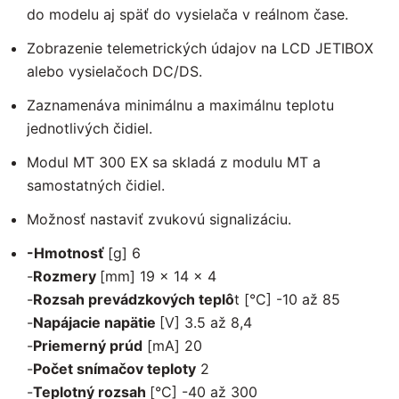
do modelu aj späť do vysielača v reálnom čase.
Zobrazenie telemetrických údajov na LCD JETIBOX
alebo vysielačoch DC/DS.
Zaznamenáva minimálnu a maximálnu teplotu
jednotlivých čidiel.
Modul MT 300 EX sa skladá z modulu MT a
samostatných čidiel.
Možnosť nastaviť zvukovú signalizáciu.
-Hmotnosť
[g] 6
-
Rozmery
[mm] 19 x 14 x 4
-
Rozsah prevádzkových teplô
t [°C] -10 až 85
-
Napájacie napätie
[V] 3.5 až 8,4
-
Priemerný prúd
[mA] 20
-
Počet snímačov teploty
2
-
Teplotný rozsah
[°C] -40 až 300