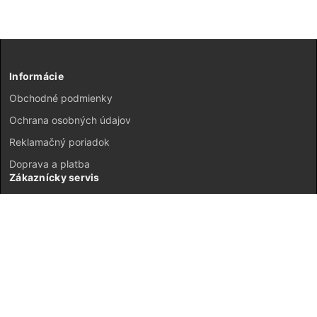
Informácie
Obchodné podmienky
Ochrana osobných údajov
Reklamačný poriadok
Doprava a platba
Zákaznícky servis
Kontakt
Vrátenie tovaru
GDPR
Mapa stránok
Môj účet
Registrácia