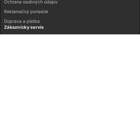
Ochrana osobných údajov
Reklamačný poriadok
Doprava a platba
Zákaznícky servis
Kontakt
Vrátenie tovaru
GDPR
Mapa stránok
Môj účet
Registrácia
Prihlásenie
JETI model Slovensko © 2026 ·
Neplatiteľ DPH