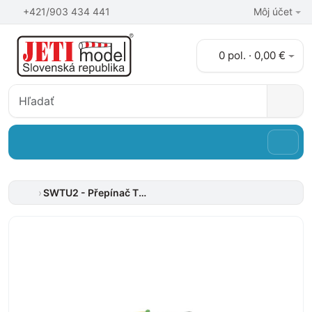
+421/903 434 441
Môj účet
0 pol. · 0,00 €
SWTU2 - Přepínač TX modulů