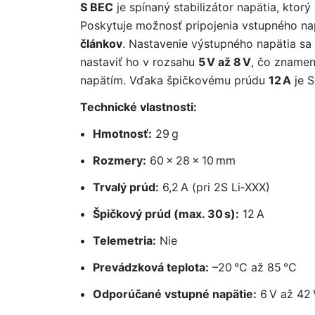
S BEC
je spínaný stabilizátor napätia, ktorý
Poskytuje možnosť pripojenia vstupného na
článkov
. Nastavenie výstupného napätia 
nastaviť ho v rozsahu
5 V až 8 V
, čo znamen
napätím. Vďaka špičkovému prúdu
12 A
je 
Technické vlastnosti:
Hmotnosť:
29 g
Rozmery:
60 × 28 × 10 mm
Trvalý prúd:
6,2 A (pri 2S Li‑XXX)
Špičkový prúd (max. 30 s):
12 A
Telemetria:
Nie
Prevádzková teplota:
–20 °C až 85 °C
Odporúčané vstupné napätie:
6 V až 42 