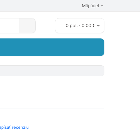
Môj účet
0 pol. · 0,00 €
apísať recenziu