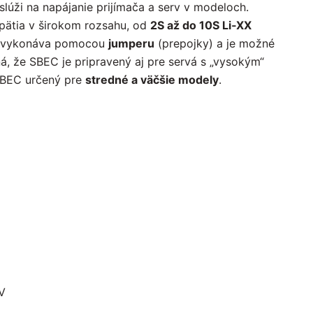
 slúži na napájanie prijímača a serv v modeloch.
pätia v širokom rozsahu, od
2S až do 10S Li‑XX
sa vykonáva pomocou
jumperu
(prepojky) a je možné
á, že SBEC je pripravený aj pre servá s „vysokým“
SBEC určený pre
stredné a väčšie modely
.
V