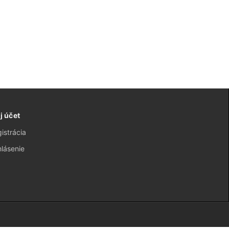
j účet
istrácia
hlásenie