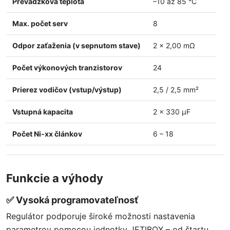
Prevádzková teplota
–10 až 85 °C
Max. počet serv
8
Odpor zaťaženia (v sepnutom stave)
2 × 2,00 mΩ
Počet výkonových tranzistorov
24
Prierez vodičov (vstup/výstup)
2,5 / 2,5 mm²
Vstupná kapacita
2 × 330 µF
Počet Ni-xx článkov
6 – 18
Funkcie a výhody
✅
Vysoká programovateľnosť
Regulátor podporuje široké možnosti nastavenia
parametrov pomocou jednotky JETIBOX – od štartu