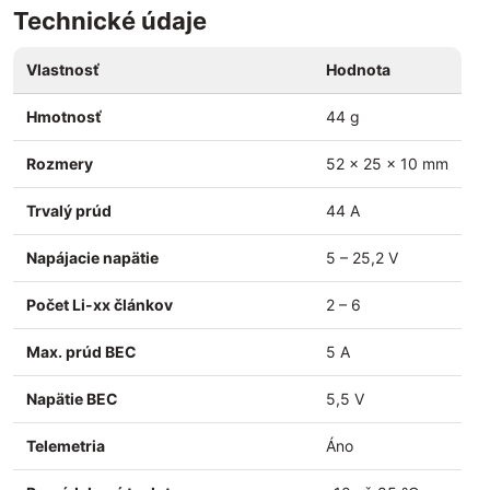
Technické údaje
Vlastnosť
Hodnota
Hmotnosť
44 g
Rozmery
52 × 25 × 10 mm
Trvalý prúd
44 A
Napájacie napätie
5 – 25,2 V
Počet Li-xx článkov
2 – 6
Max. prúd BEC
5 A
Napätie BEC
5,5 V
Telemetria
Áno