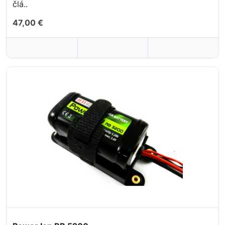
člá..
47,00 €