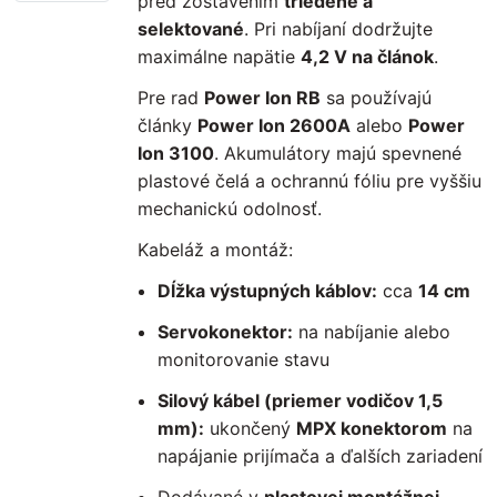
pred zostavením
triedené a
selektované
. Pri nabíjaní dodržujte
maximálne napätie
4,2 V na článok
.
Pre rad
Power Ion RB
sa používajú
články
Power Ion 2600A
alebo
Power
Ion 3100
. Akumulátory majú spevnené
plastové čelá a ochrannú fóliu pre vyššiu
mechanickú odolnosť.
Kabeláž a montáž:
Dĺžka výstupných káblov:
cca
14 cm
Servokonektor:
na nabíjanie alebo
monitorovanie stavu
Silový kábel (priemer vodičov 1,5
mm):
ukončený
MPX konektorom
na
napájanie prijímača a ďalších zariadení