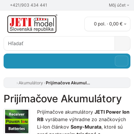
+421/903 434 441
Môj účet
0 pol. · 0,00 €
Akumulátory
Prijímačove Akumulátory
Prijímačove Akumulátory
Prijímačove akumulátory
JETI Power Ion
RB
vyrábame výhradne zo značkových
Li-Ion článkov
Sony-Murata
, ktoré sú