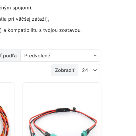
očným spojom),
ia pri väčšej záťaži),
 a kompatibilitu s tvojou zostavou.
ť podľa
Zobraziť