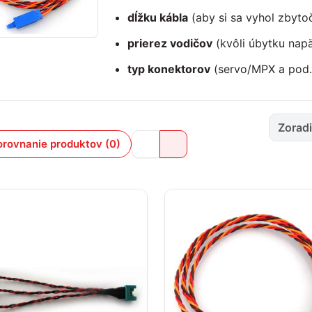
dĺžku kábla
(aby si sa vyhol zbyt
prierez vodičov
(kvôli úbytku napät
typ konektorov
(servo/MPX a pod.)
Zoradi
orovnanie produktov (0)