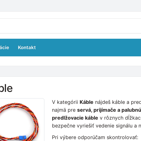
ácie
Kontakt
ble
V kategórii
Káble
nájdeš káble a pre
najmä pre
servá, prijímače a palubnú
predlžovacie káble
v rôznych dĺžkach
bezpečne vyriešiť vedenie signálu a n
Pri výbere odporúčam skontrolovať: