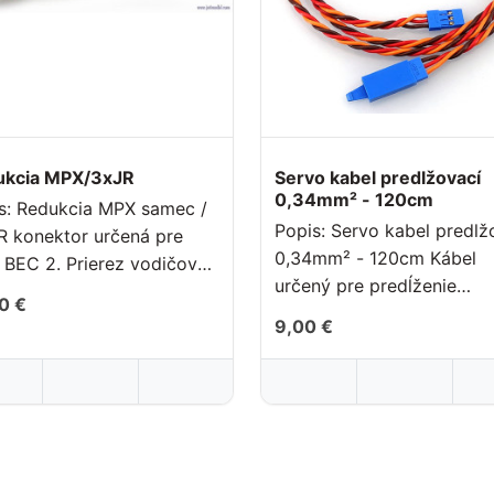
ukcia MPX/3xJR
Servo kabel predlžovací
0,34mm² - 120cm
 samec /
Popis: Servo kabel predlžovací
R konektor určená pre
0,34mm² - 120cm Kábel
BEC 2. Prierez vodičov
určený pre predĺženie
mm2 .
0 €
servokábla so štand..
9,00 €