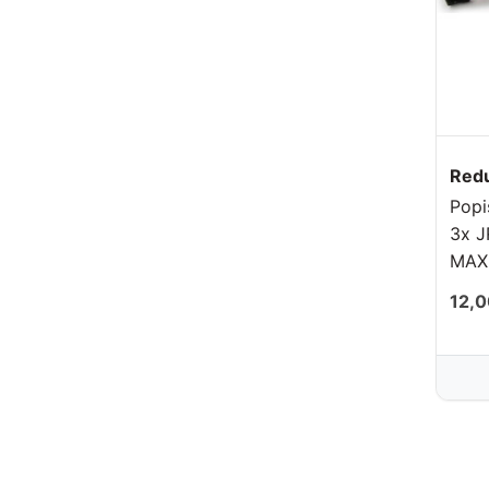
Red
Popis: Redukcia MPX
3x J
MAX 
0,5 
12,0