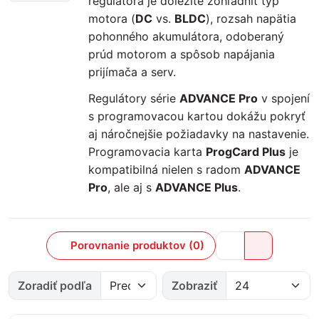
regulátora je dôležité zohľadniť typ
motora (
DC
vs.
BLDC
), rozsah napätia
pohonného akumulátora, odoberaný
prúd motorom a spôsob napájania
prijímača a serv.
Regulátory série
ADVANCE Pro
v spojení
s programovacou kartou dokážu pokryť
aj náročnejšie požiadavky na nastavenie.
Programovacia karta
ProgCard Plus
je
kompatibilná nielen s radom
ADVANCE
Pro
, ale aj s
ADVANCE Plus
.
Porovnanie produktov (0)
Zoradiť podľa
Zobraziť