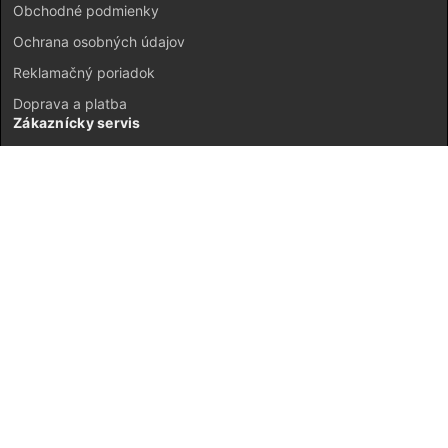
Obchodné podmienky
Ochrana osobných údajov
Reklamačný poriadok
Doprava a platba
Zákaznícky servis
Kontakt
Vrátenie tovaru
GDPR
Mapa stránok
Môj účet
Registrácia
Prihlásenie
JETI model Slovensko © 2026 ·
Neplatiteľ DPH