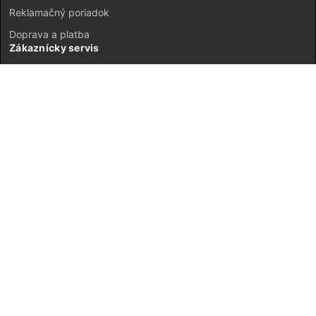
Reklamačný poriadok
Doprava a platba
Zákaznícky servis
Kontakt
Vrátenie tovaru
GDPR
Mapa stránok
Môj účet
Registrácia
Prihlásenie
JETI model Slovensko © 2026 ·
Neplatiteľ DPH