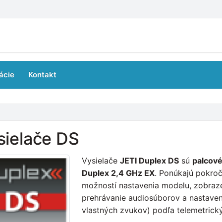
ácie
Kontakt
sielače DS
Vysielače
JETI Duplex DS
sú
palcov
Duplex 2,4 GHz EX
. Ponúkajú pokroč
možností nastavenia modelu, zobraz
prehrávanie audiosúborov a nastave
vlastných zvukov) podľa telemetrick