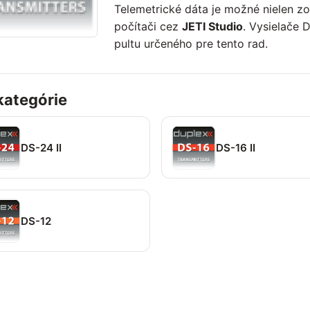
Telemetrické dáta je možné nielen zob
počítači cez
JETI Studio
. Vysielače 
pultu určeného pre tento rad.
ategórie
DS-24 II
DS-16 II
DS-12