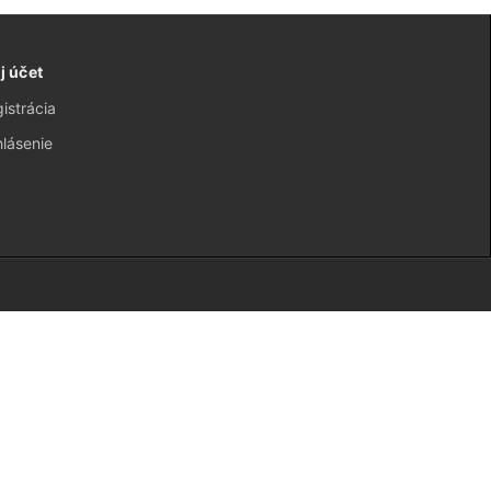
j účet
istrácia
hlásenie