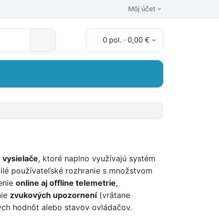
Môj účet
0 pol. · 0,00 €
é
vysielače
, ktoré naplno využívajú systém
ilé používateľské rozhranie s množstvom
enie
online aj offline telemetrie
,
nie
zvukových upozornení
(vrátane
ých hodnôt alebo stavov ovládačov.