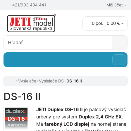
+421/903 434 441
Môj účet
0 pol. · 0,00 €
Vysielače
Vysielače DS
DS-16 II
DS-16 II
JETI Duplex DS-16 II
je palcový vysielač
určený pre systém
Duplex 2,4 GHz EX
.
Má
farebný LCD displej
na hornej strane