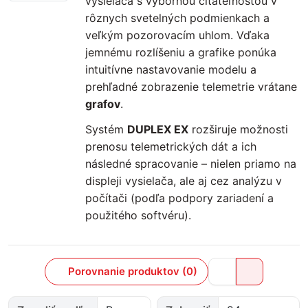
vysielača s výbornou čitateľnosťou v
rôznych svetelných podmienkach a
veľkým pozorovacím uhlom. Vďaka
jemnému rozlíšeniu a grafike ponúka
intuitívne nastavovanie modelu a
prehľadné zobrazenie telemetrie vrátane
grafov
.
Systém
DUPLEX EX
rozširuje možnosti
prenosu telemetrických dát a ich
následné spracovanie – nielen priamo na
displeji vysielača, ale aj cez analýzu v
počítači (podľa podpory zariadení a
použitého softvéru).
Porovnanie produktov (0)